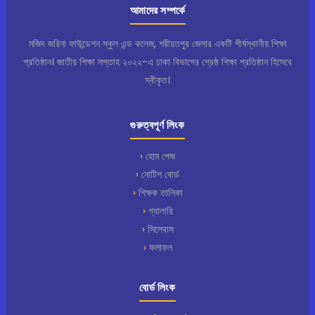
আমাদের সম্পর্কে
মজিদ জরিনা ফাউন্ডেশন স্কুল এন্ড কলেজ, শরীয়তপুর জেলার একটি শীর্ষস্থানীয় শিক্ষা
প্রতিষ্ঠান। জাতীয় শিক্ষা সপ্তাহ ২০২২-এ ঢাকা বিভাগের শ্রেষ্ঠ শিক্ষা প্রতিষ্ঠান হিসেবে
স্বীকৃত।
গুরুত্বপূর্ণ লিংক
হোম পেজ
নোটিশ বোর্ড
শিক্ষক তালিকা
গ্যালারি
সিলেবাস
ফলাফল
বোর্ড লিংক