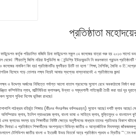
প্রতিষ্ঠাতা মহোদয়ে
ফাউন্ডেশন কর্তৃক পরিচালিত মজিদি রিনা ফাউন্ডেশন স্কুল এে কলেজের যাত্রা শুরু হয় ২০১৩ সালে। ভ
 থেকে। শিীয়তপুি জিলাি নরিয়া উপন্ডিলাি জ ান্ডিশ্বি ইউরনয়ন্ডনি নি করলকাতা গ্রান্ডম প্রতিষ্ঠানটি 
ল ও কলেজের নামকিণ কিা হয়। প্রতিষ্ঠানটির মূলনীরত চািটি তা হলো ‘ শিক্ষা, নৈশিকিা, মাৈবিা ও িেদপ্র
গরিক হিসেবে গড়ে তোলার লক্ষ্য নিয়েই আমার স্বপ্নের বাস্তবায়নেই এ প্রতিষ্ঠানের জন্ম।
 লক্ষ্য ও উদ্দেশ্য অর্জনের নিমিত্তে পর্যাপ্ত আলো বাতাস প্রবেশের সুযোগ রেখে অবকাঠামো নির্মাণ করা হ
্ত্রিত কম্পিউটার ল্যাব, মাল্টিমিডিয়া ক্লাসরুম, উন্নত ও সমৃদ্ধশালী লাইব্রেরী তৈরী করা হয়। দূর দূরা
সকল সুযোগ সুবিধা বিশেষ ভূমিকা রাখছে।
শাপাশি পাঠক্রম বহির্ভূত শিক্ষার (ঊীঃৎধ পঁৎৎরপঁষধ বফঁপধঃরড়হ) সুযোগ আছে। দশটি ক্লাব আছে। সেগু
 অলিম্পিয়াড ক্লাব, ইংলিশ ল্যাংগুয়েজ ক্লাব, বাংলা ভাষা ও সাহিত্য ক্লাব, মুক্তিযুদ্ধ ও বাংলাদেশ 
। এসব ক্লাবের সদস্য হয়ে শিক্ষার্থীরা নির্দিষ্ট ক্ষেত্রে অনুশীলনের মাধ্যমে তাদের প্রতিভার বিকাশ ঘ
শহীদ মিনার। এ প্রতিষ্ঠানে শিক্ষার্থীদের অংশগ্রহণে বিভিন্ন জাতীয় ও আন্তর্জাতিক দিবসসমূহ জাঁকজম
াংলাদেশ টেলিভিশন জাতীয় বাংলা ও ইংরেজী উভয় বিতর্কে অত্র প্রতিষ্ঠান প্রথম ও দ্বিতীয় ¯’ান দ