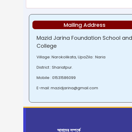
Mailing Address
Mazid Jarina Foundation School an
College
Village: Narokolikata, UpaZila : Naria
District : Shariatpur.
Mobile : 01531586099
E-mail: mazidjarina@gmail.com
আমাদের সম্পর্কে