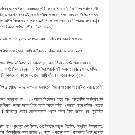
ে। তাঁদের আন্তরিক ও অক্লান্ত পরিশ্রমে এগিয়ে যা”েছ শিক্ষা প্রতিষ্ঠানটি।
জেএসসি, এসএসসি এবং এইচএসসি পরীক্ষাগুলোতে রেকর্ড সংখ্যক জিপিএ-৫.০০
ার্বিক বিবেচনায় গণপ্রজাতন্ত্রী বাংলাদেশ সরকারের শিক্ষামন্ত্রণালয় কর্তৃক
বক ও পরিচালনা পর্ষদের গৌরবান্বিত করেছে।
করে আমাদেরকে কৃতার্থ করেছেন। আমরা তাঁদেরকে জানাই ধন্যবাদ।
 নিয়ে এগিয়ে এসেছিলেন। আমি গভীরভাবে তাঁদের সকলের কাছে কৃতজ্ঞ।
 শিক্ষা অধিদপ্তরের কর্মকর্তাবৃন্দ, ঢাকা শিক্ষা বোর্ডের চেয়ারম্যান ও
াবৃন্দ, রাজনৈতিক নেতৃবৃন্দ, এলজিইডির প্রকৌশলী জনাব তৈয়বুর রহমান, মজিদ
্ঠানটি আজকে এ পর্যায়ে এসেছে। আমি তাঁদের সকলের কাছে কৃতজ্ঞ।
ির শিখরে পৌঁছে অত্র অঞ্চলের জনপদকে শিক্ষার আলোয় আলোকিত করবে, তৈরী
। ভবন উদ্বোধন হয় ২০১৩ সালের ডিসেম্বর মাসে এবং একাডেমিক কার্যক্রম শুরু
স্থিত। আমার মরহুম পিতা জনাব আব্দুল মজিদ ও মরহুমা মাতা জরিনা খাতুনের
 । শরীয়তপুর জেলার ছেলেমেয়েদের গুণগত মানের শিক্ষা প্রদান এবং মূূলনীতির
া হয়। প্রশস্ত শ্রেণীকক্ষ, শ্রেণীকক্ষে সাউন্ড সিস্টেম, আধুনিক বিজ্ঞানাগার,
ন্তের শিক্ষার্থীদের জন্য রয়েছে ১৩ স্কুল ও কলেজ বাস। মানসম্মত শিক্ষা প্রদানে