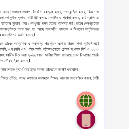
 আছে। সেগুলো হলো- বিতর্ক ও বক্তৃতা ক্লাব, সাংস্কৃতিক ক্লাব, বিজ্ঞান ও
বাংলাদেশ কুইজ ক্লাব, আইসিটি ক্লাব, স্পোর্টস ও শৃংখলা ক্লাব, ফটোগ্রাফি ও
কাশ ঘটানোর সুযোগ পায়। খেলাধুলার জন্য রয়েছে প্রশস্ত মাঠ। মাঠের শেষপ্রান্তে
জাঁকজমকপূর্ণভাবে পালন করা হয়। আছে স্কাউটিং, প্যারেড ও ডিসপ্লে অনুশীলনের
ল করার কৃতিত্ব অর্জন করেছে।
ছে। তাঁদের আন্তরিক ও অক্লান্ত পরিশ্রমে এগিয়ে যাচ্ছে শিক্ষা প্রতিষ্ঠানটি।
, জেএসসি, এসএসসি এবং এইচএসসি পরীক্ষাগুলোতে রেকর্ড সংখ্যক জিপিএ-৫.০০
সহ সার্বিক বিবেচনায় ২০২২ সালে জাতীয় শিক্ষা সপ্তাহে ঢাকা বিভাগের শ্রেষ্ঠ
সকলকে গৌরবান্বিত করেছে।
করে আমাদেরকে কৃতার্থ করেছেন। আমরা তাঁদেরকে জানাই ধন্যবাদ।
তির শিখরে পৌঁছে অত্র অঞ্চলের জনপদকে শিক্ষার আলোয় আলোকিত করবে, তৈরী