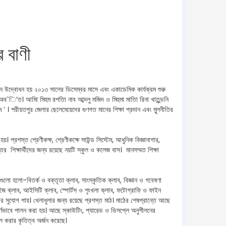
র বাণী
বন উদ্বোধন হয় ২০১৩ সালের ডিসেম্বর মাসে এবং একাডেমিক কার্যক্রম শুরু
অব¯ি’ত। আমাি মিহুম রপতাি নাব আব্দলু মজিদ ও মিহুমা মাতাি রিনা খাতুন্ডনি
েম ‘ । শরীয়তপুর জেলার ছেলেমেয়েদের গুণগত মানের শিক্ষা প্রদান এবং মূূলনীতির
য়। প্রশস্ত শ্রেণীকক্ষ, শ্রেণীকক্ষে সাউন্ড সিস্টেম, আধুনিক বিজ্ঞানাগার,
ন্তের শিক্ষার্থীদের জন্য রয়েছে নয়টি স্কুল ও কলেজ বাস। মানসম্মত শিক্ষা
লো হলো-বিতর্ক ও বক্তৃতা ক্লাব, সাংস্কৃতিক ক্লাব, বিজ্ঞান ও গবেষণা
কুইজ ক্লাব, আইসিটি ক্লাব, স্পোর্টস ও শৃংখলা ক্লাব, ফটোগ্রাফি ও ফাইন
টানোর সুযোগ পায়। খেলাধুলার জন্য রয়েছে প্রশস্ত মাঠ। মাঠের শেষপ্রান্তে আছে
কপূর্ণভাবে পালন করা হয়। আছে স্কাউটিং, প্যারেড ও ডিসপ্লে অনুশীলনের
খল করার কৃতিত্ব অর্জন করেছে।