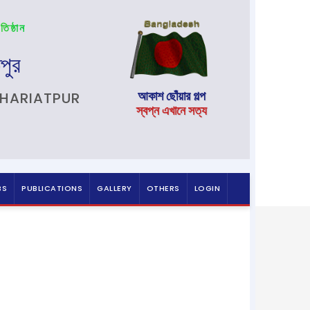
তিষ্ঠান
পুর
আকাশ ছোঁয়ার গল্প
SHARIATPUR
স্বপ্ন এখানে সত্য
BS
PUBLICATIONS
GALLERY
OTHERS
LOGIN