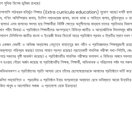
গ সুবিধা বিশেষ ভূমিকা রাখছে।
শাপাশি পাঠক্রম বহির্ভূত শিক্ষার (
Extra curricula education)
সুযোগ আছে। দশটি ক্লাব
ব, গণিত অলিম্পিয়াড ক্লাব, ইংলিশ ল্যাংগুয়েজ ক্লাব, বাংলা ভাষা ও সাহিত্য ক্লাব, মুক্তিযুদ্ধ ও 
ক্লাব। এসব ক্লাবের সদস্য হয়ে শিক্ষার্থীরা নির্দিষ্ট ক্ষেত্রে অনুশীলনের মাধ্যমে তাদের প্রতিভার বি
মান শহীদ মিনার। এ প্রতিষ্ঠানে শিক্ষার্থীদের অংশগ্রহণে বিভিন্ন জাতীয় ও আন্তর্জাতিক দিবসসমূহ 
াংলাদেশ টেলিভিশন জাতীয় বাংলা ও ইংরেজী উভয় বিতর্কে অত্র প্রতিষ্ঠান প্রথম ও দ্বিতীয় স্থান দখ
নে একজন মেধাবী ও অভিজ্ঞ অধ্যক্ষের নেতৃত্বে বাহাত্তুর জন নবীন ও প্রতিজ্ঞাবদ্ধ শিক্ষকমন্ডলী রয়ে
রাও অক্লান্ত পরিশ্রম করছে। তাদের সামনে স্বপ্ন রয়েছে। প্রত্যেকটি পাবলিক পরীক্ষা যথা-পিইসি
পেয়ে সকলের দৃষ্টি আকর্ষণ করেছে। এ প্রতিষ্ঠানটির পাবলিক পরীক্ষার ফলাফল ও বিভিন্ন অঙ্গনে সফলতা
ষ্ঠান হওয়ার গৌরব অর্জন করেছে যা প্রতিষ্ঠানটির শিক্ষক, শিক্ষার্থী, অভিভাবক ও পরিচালনা পর্ষদ সহ 
ের অভিভাবকগণ এ প্রতিষ্ঠানের প্রতি আস্থা রেখে তাঁদের ছেলেমেয়েদেরকে আমাদের প্রতিষ্ঠানে ভর্তি 
মিলিত সহযোগিতা ও প্রচেষ্টায় এ প্রতিষ্ঠান ইহার অগ্রযাত্রা অব্যাহত রেখে ভবিষ্যতে আরো উন্ন
িত মানুষ ও আলোকিত সমাজ এ প্রত্যাশা হোক চিরন্তর।