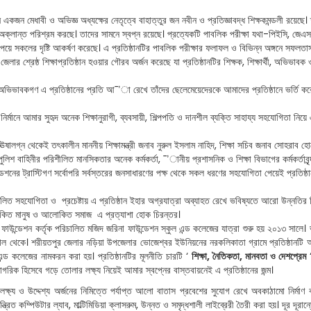
নে একজন মেধাবী ও অভিজ্ঞ অধ্যক্ষের নেতৃত্বে বাহাত্তুর জন নবীন ও প্রতিজ্ঞাবদ্ধ শিক্ষকমন্ডলী রয়েছ
রাও অক্লান্ত পরিশ্রম করছে। তাদের সামনে স্বপ্ন রয়েছে। প্রত্যেকটি পাবলিক পরীক্ষা যথা-পিইসি, 
পেয়ে সকলের দৃষ্টি আকর্ষণ করেছে। এ প্রতিষ্ঠানটির পাবলিক পরীক্ষার ফলাফল ও বিভিন্ন অঙ্গনে সফলতাসহ স
েলার শ্রেষ্ঠ শিক্ষাপ্রতিষ্ঠান হওয়ার গৌরব অর্জন করেছে যা প্রতিষ্ঠানটির শিক্ষক, শিক্ষার্থী, অভিভা
ের অভিভাবকগণ এ প্রতিষ্ঠানের প্রতি আ¯’া রেখে তাঁদের ছেলেমেয়েদেরকে আমাদের প্রতিষ্ঠানে ভর্তি 
ন নির্মানে আমার সুহৃদ অনেক শিক্ষানুরাগী, ব্যবসায়ী, শিল্পপতি ও দানশীল ব্যক্তি সাহায্য সহযোগিতা
 ঊষালগ্ন থেকেই তৎকালীন মাননীয় শিক্ষামন্ত্রী জনাব নুরুল ইসলাম নাহিদ, শিক্ষা সচিব জনাব সোহরাব হোসেন,
ন্দ, পুলিশ বাহিনীর পরিশীলিত মানসিকতার অনেক কর্মকর্তা, ¯’ানীয় প্রশাসনিক ও শিক্ষা বিভাগের কর্মকর্ত
ডেশনের ট্রাস্টিগণ সর্বোপরি সর্বস্তরের জনসাধারণের পক্ষ থেকে সকল ধরণের সহযোগিতা পেয়েই প্রতিষ
িলিত সহযোগিতা ও প্রচেষ্টায় এ প্রতিষ্ঠান ইহার অগ্রযাত্রা অব্যাহত রেখে ভবিষ্যতে আরো উন্নত
িত মানুষ ও আলোকিত সমাজ এ প্রত্যাশা হোক চিরন্তর।
ফাউন্ডেশন কর্তৃক পরিচালিত মজিদ জরিনা ফাউন্ডেশন স্কুল এন্ড কলেজের যাত্রা শুরু হয় ২০১৩ সালে
ল থেকে। শরীয়তপুর জেলার নড়িয়া উপজেলার ভোজেশ্বর ইউনিয়নের নরকলিকাতা গ্রামে প্রতিষ্ঠানটি অব
এন্ড কলেজের নামকরন করা হয়। প্রতিষ্ঠানটির মূলনীতি চারটি ‘
শিক্ষা, নৈতিকতা, মানবতা ও দেশপ্রেম
‘
গরিক হিসেবে গড়ে তোলার লক্ষ্য নিয়েই আমার স্বপ্নের বাস্তবায়নেই এ প্রতিষ্ঠানের জন্ম।
র লক্ষ্য ও উদ্দেশ্য অর্জনের নিমিত্তে পর্যাপ্ত আলো বাতাস প্রবেশের সুযোগ রেখে অবকাঠামো নির্মাণ কর
্ত্রিত কম্পিউটার ল্যাব, মাল্টিমিডিয়া ক্লাসরুম, উন্নত ও সমৃদ্ধশালী লাইব্রেরী তৈরী করা হয়। দূর দূরা