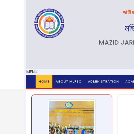
জাতীয়
মজ
MAZID JAR
MENU
HOME
ABOUT MJFSC
ADMINISTRATION
ACAD