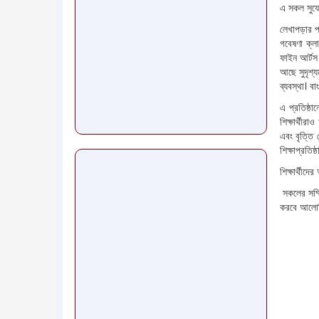
এ সকল সুযো
লেখাপড়ার পা
গবেষণা ক্লা
ফাইন আর্টস 
আছে সুদৃশ্য
ব্যবস্থা। ব
এ প্রতিষ্ঠা
শিক্ষার্থী
এবং বৃত্তি 
শিক্ষাপ্রতি
শিক্ষার্থীদ
সকলের সম্
করবে আলোক