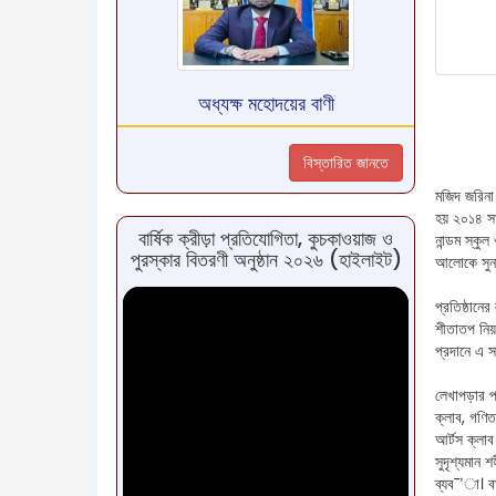
অধ্যক্ষ মহোদয়ের বাণী
বিস্তারিত জানতে
মজিদ জরিনা 
হয় ২০১৪ সাল
বার্ষিক ক্রীড়া প্রতিযোগিতা, কুচকাওয়াজ ও
নান্ডম স্কু
পুরস্কার বিতরণী অনুষ্ঠান ২০২৬ (হাইলাইট)
আলোকে সুনা
প্রতিষ্ঠানের
শীতাতপ নিয়ন
প্রদানে এ 
লেখাপড়ার পা
ক্লাব, গণিত
আর্টস ক্লাব
সুদৃশ্যমান 
ব্যব¯’া। ব