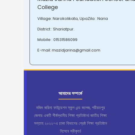
College
Village: Narokolikata, UpaZila : Naria
District : Shariatpur.
Mobile : 01531586099
E-mail: mazidjarina@gmail.com
আমাদের সম্পর্কে
মজিদ জরিনা ফাউন্ডেশন স্কুল এন্ড কলেজ, শরীয়তপুর
জেলার একটি শীর্ষস্থানীয় শিক্ষা প্রতিষ্ঠান। জাতীয় শিক্ষা
সপ্তাহ ২০২২-এ ঢাকা বিভাগের শ্রেষ্ঠ শিক্ষা প্রতিষ্ঠান
হিসেবে স্বীকৃত।