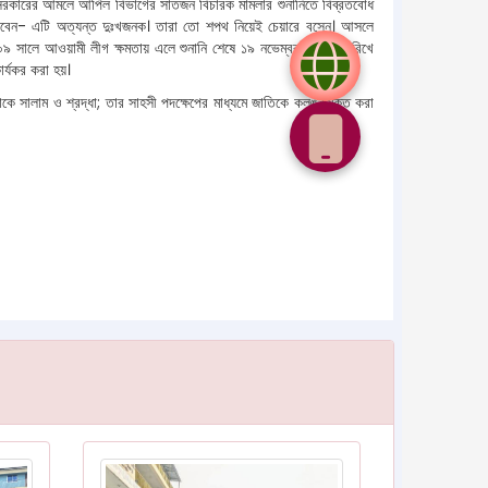
াত সরকারের আমলে আপিল বিভাগের সাতজন বিচারক মামলার শুনানিতে বিব্রতবোধ
োধ করবেন- এটি অত্যন্ত দুঃখজনক। তারা তো শপথ নিয়েই চেয়ারে বসেন। আসলে
 ২০০৯ সালে আওয়ামী লীগ ক্ষমতায় এলে শুনানি শেষে ১৯ নভেম্বর ২০০৯ তারিখে
ার্যকর করা হয়।
কে সালাম ও শ্রদ্ধা; তার সাহসী পদক্ষেপের মাধ্যমে জাতিকে কলঙ্কমুক্ত করা