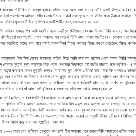
 থেকে নিচে নামানো হল।
ে একেএম মহিউদ্দিন ও বজলুল হুদাকে ফাঁসির মঞ্চে আনা হল। তাদের ফাঁসি একই উপায়ে কার্যকর করা হ
করছিল। প্রাণভিক্ষা চাচ্ছিল। ফাঁসির মঞ্চে উঠতে চায়নি। জোরপূর্বক তাকে ফাঁসির মঞ্চে উঠানো হয়েছিল। সি
র কফিনে মৃতদেহ উঠিয়ে পুলিশের এস্কর্ট পার্টির কাছে হস্তান্তর করা হয়।
াঁসি কার্যকর হওয়ার পর আমি মাননীয় প্রধানমন্ত্রীকে টেলিফোনে সংবাদ দিলাম। তিনি বললেন, ‘সব দি
নি কাঁদছিলেন। পরে শুনেছি, এশার নামাজের পর থেকেই তিনি নফল নামাজ পড়ছিলেন ও কোরআন তেলাওয়া
ে হত্যা করেছিল; তাদের কথা মনে পড়াই স্বাভাবিক। পিতার হত্যার বিচার করতে পেরেছেন, বিচার কা
প্রত্যেকের নিজ নিজ জেলার উদ্দেশ্যে পাঠিয়ে দিয়ে আমি কারাগার প্রাঙ্গণ থেকে বাসায় ফিরি। বঙ্গবন্ধ
ন লোকের মৃত্যুর দৃশ্য অত্যন্ত কাছ থেকে দেখলাম। বিন্দুমাত্র কষ্ট হয়নি। বারবার মনে পড়ছিল- এ
াবে হত্যা করেছিল; তখন মুহূর্তের জন্যও কি তাদের বুক কেঁপে ওঠেনি? তারা কেউ কি একবারও ভাবে
হ্য করে বাঙালির পরাধীনতার নাগপাশ থেকে মুক্ত করেছেন, জাতিকে একটি স্বাধীন দেশ উপহার দিয়ে 
 তাদের হৃদয়ে ক্ষণিকের জন্য হলেও এ কথাগুলো কি ভেসে উঠেনি? তার চেহারা দেখেও কি খুনিদের হ
পশুতে পরিণত হয়েছিল। আজ সেই খুনিদের কয়েকজনের ফাঁসি হল। জাতি কলঙ্কমুক্ত হল।
ীরা সুপরিকল্পিতভাবে বিপথগামী মুক্তিযোদ্ধা সেনা অফিসারদের দ্বারা বঙ্গবন্ধুকে হত্যা করিয়েছে, যাতে
র ও খুনিদের ফাঁসির আদেশ কার্যকর দেখতে জাতিকে দীর্ঘ একুশ বছর অপেক্ষা করতে হয়েছে। ১৯৭৫ সালের 
ধভাবে ক্ষমতায় এসে ইনডেমনিটি অধ্যাদেশ জারি করে বঙ্গবন্ধুর হত্যার পথ বন্ধ করে দেন এবং হত্যা
হত্যাকারীদের বিদেশী মিশনগুলোয় গুরুত্বপূর্ণ পদে পদায়ন করেন। যে মানুষটি জীবন-যৌবন সব বিলিয়ে দিয়
র বিচার আইন করে বন্ধ করা হয়েছিল- ভাবা যায়!
র ১৯৯৬ সালে শেখ হাসিনার নেতৃত্বে আওয়ামী লীগ ক্ষমতায় এসে ইনডেমনিটি অধ্যাদেশ বাতিল করে বঙ্গ