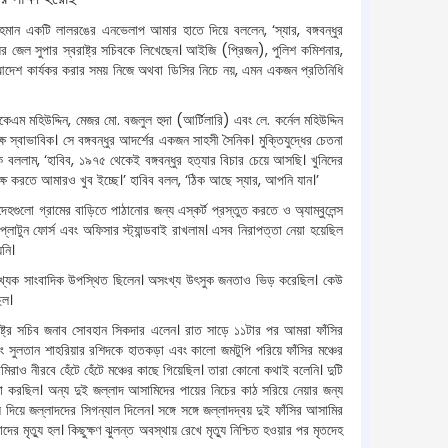
রহমান একটি লালরঙের এনভেলাপ আমার হাতে দিয়ে বললেন, ‘স্যার, বঙ্গবন্ধুর
িয়র জেল সুপার স্বরাষ্ট্র সচিবকে লিখেছেন। আইজি (প্রিজন), পুলিশ কমিশনার,
র আদেশ কার্যকর করার সময় নিজে অথবা ডিসির নিচে নয়, এমন একজন প্রতিনিধি
এম মহিউদ্দিন, মেজর মো. বজলুল হুদা (আর্টিলারি) এবং লে. কর্নেল মহিউদ্দিন
 স্বাভাবিক। সে বঙ্গবন্ধুর আদর্শের একজন সাহসী সৈনিক। মুক্তিযুদ্ধের চেতনা
িবকে বললাম, ‘হাবিব, ১৯৭৫ থেকেই বঙ্গবন্ধুর হত্যার বিচার চেয়ে আসছি। খুনিদের
যক্ষ করতে আমারও খুব ইচ্ছে।’ হাবিব বলল, ‘ঠিক আছে স্যার, আপনি যান।’
দেহগুলো গ্রামের বাড়িতে পাঠানোর জন্য এস্কর্ট প্রস্তুত করতে ও অ্যাম্বুলেন্স
ক প্লাটুন ফোর্স এবং অফিসার স্ট্যান্ডবাই রাখলাম। এসব নিরাপত্তা নেয়া হয়েছিল
নি।
হুসংখ্যক সাংবাদিক উপস্থিত ছিলেন। অসংখ্য উৎসুক জনতাও ভিড় করেছিল। কেউ
িল।
রাষ্ট্র সচিব জনাব সোবহান সিকদার এলেন। রাত সাড়ে ১১টার পর আমরা ফাঁসির
ং সুলতান শাহরিয়ার রশিদকে হাতকড়া এবং কালো জমটুপি পরিয়ে ফাঁসির মঞ্চের
মিরাও নীরবে হেঁটে হেঁটে মঞ্চের কাছে গিয়েছিল। তারা কোনো কথাই বলেনি। দুটি
ক্ষা করছিল। অন্য দুই জল্লাদ আসামিদের পায়ের নিচের কাঠ সরিয়ে নেয়ার জন্য
য়ে জল্লাদদের সিগন্যাল দিলেন। সঙ্গে সঙ্গে জল্লাদদ্বয় দুই ফাঁসির আসামির
 মৃত্যু হল। কিছুক্ষণ ঝুলন্ত অবস্থায় রেখে মৃত্যু নিশ্চিত হওয়ার পর মৃতদেহ