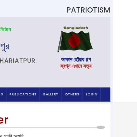
PATRIOTISM
তিষ্ঠান
পুর
আকাশ ছোঁয়ার গল্প
SHARIATPUR
স্বপ্ন এখানে সত্য
BS
PUBLICATIONS
GALLERY
OTHERS
LOGIN
er
র সাক্ষী হয়েছি