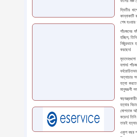
ফাঁসির মঞ্চ
দ্বিতীয় ধাপ
কান্নাকাটি 
শেষ হওয়ার প
পাঁচজনের ফ
হচ্ছিল, তি
নিষ্ঠুরভাব
করছেন।
মৃতদেহগুলো 
হলাম। পাঁচজ
বর্বরোচিতভ
অত্যাচার স
হত্যা করতে
মানুষরূপী 
ষড়যন্ত্রকার
হত্যার বিচা
মোশতাক অবৈ
করেন। তিনি 
তারই হত্যা
একুশ বছর প