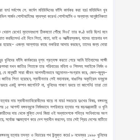
ল। সর্বশেষ লে. কর্নেল মহিউদ্দিনের ফাঁসি কার্যকর করা হয়। মহিউদ্দিন খুব
ভিল সার্জন পোস্টমর্টেমের ব্যবস্থা করেন। পোস্টমর্টেম ও অন্যান্য আনুষ্ঠানিকতা
কে খেয়াল রেখো। মৃতদেহগুলো ঠিকমতো পৌঁছে দিও।’ তার কণ্ঠ ভারি ছিল। মনে
ত করছিলেন। এই দিনে পিতা, মাতা, ভাই ও আত্মীয়স্বজন, যাদের হায়েনার দল
র্যকর হয়েছে- এজন্য আল্লাহর কাছে শুকরিয়া আদায় করছেন, তাদের জন্য দোয়া
ুর খুনিদের ফাঁসি কার্যকরের দৃশ্য প্রত্যক্ষ করতে পেরে আমি ইতিহাসের সাক্ষী
 নরপশুরা যখন জাতির পিতাকে তার পরিবারের মহিলা ও শিশুসহ সবাইকে নির্মম ও
নি, যে মানুষটি সারা জীবন আপসহীনভাবে আন্দোলন-সংগ্রাম করে, জেল-জুলুম-
জাতির পিতা হয়েছেন, স্বাধীনতার সেই মহানায়ক, বাঙালির অকৃত্রিম বন্ধুকে
ৃদয়ে একটু কম্পন জাগেনি? না, খুনিদের পাষাণ হৃদয়ে তা জাগেনি। তারা তো
 হত্যার দায় স্বাধীনতাবিরোধীদের ঘাড়ে না যায়। সবচেয়ে দুঃখের বিষয়, বঙ্গবন্ধু
১৫ আগস্ট বঙ্গবন্ধুকে নির্মমভাবে সপরিবারে হত্যার পর ষড়যন্ত্রকারী ও খুনি
কারীদের দায় থেকে মুক্তি দেন। জিয়া ওই অধ্যাদেশকে পবিত্র সংবিধানের অংশ
ে, সর্বোচ্চ আত্মত্যাগ করে দেশ স্বাধীন করলেন, তার সেই প্রিয় দেশের মাটিতে
বন্ধু হত্যার তদন্ত ও বিচারের পথ উন্মুক্ত করে। ৮ নভেম্বর ১৯৯৮ খুনিদের