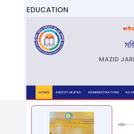
EDUCATION
জাতীয়
মজ
MAZID JAR
HOME
ABOUT MJFSC
ADMINISTRATION
ACAD