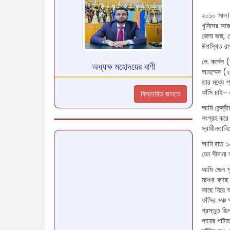
২০১০ সাল। 
খুনিদের আজ 
জেলা জজ, জ
উপস্থিত রাখ
লে. কর্নেল 
অধ্যক্ষ মহোদয়ের বাণী
আহম্মেদ (২য়
তার মধ্যে প
ফাঁসি চাই- 
বিস্তারিত জানতে
আমি কেন্দ্র
সংগ্রহ করে 
স্বাধীনতাব
আমি রাত ১০
যেন সীমানা 
আমি জেল সু
মঞ্চের কাছ
কাছে নিয়ে আ
ফাঁসির মঞ্চ
প্রস্তুত ছি
পায়ের পাটাত