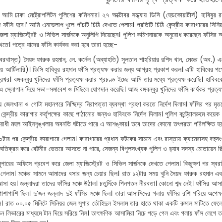
আমি ঢাকা মেট্রোপলিটন পুলিশের কমিশনার। ২৭ অক্টোবর সন্ধ্যায় ডিসি (হেডকোয়ার্টার্স) হাবিবুর 
ফাঁসি হবে।’ আমি এনভেলাপ খুলে পাঁচটি চিঠি দেখতে পেলাম। প্রতিটি চিঠি কেন্দ্রীয় কারাগারের সিন
েলা ম্যাজিস্ট্রেট ও সিভিল সার্জনকে অনুলিপি দিয়েছেন। পুলিশ কমিশনারকে অনুরোধ করেছেন ফাঁসি
তে। পত্রে যাদের ফাঁসি কার্যকর করা হবে তারা হচ্ছে-
(বরখাস্ত) সৈয়দ ফারুক রহমান, লে. কর্নেল (অব্যাহতি) সুলতান শাহরিয়ার রশিদ খান, মেজর (অব.) একে
 আর্টিলারি)। ডিসি হাবিবুর রহমান ফাঁসি প্রত্যক্ষ করার জন্য আগ্রহ প্রকাশ করল। এটি হাবিবের পক্ষে
্রখর। বঙ্গবন্ধুর খুনিদের ফাঁসি প্রত্যক্ষ করার প্রচণ্ড ইচ্ছে আমি তার মধ্যে প্রত্যক্ষ করেছি। হাব
এ স্লোগান দিয়ে সভা-সমাবেশ ও মিছিলে যোগদান করেছি। আজ বঙ্গবন্ধুর খুনিদের ফাঁসি কার্যকর প্রত্
ীয় জেলখানা ও গোটা মহানগরে নিশ্ছিদ্র নিরাপত্তা ব্যবস্থা গ্রহণ করতে নির্দেশ দিলাম। ফাঁসির পর মৃত
কেন্দ্রীয় কারাগার কর্তৃপক্ষের কাছে পাঠানোর জন্যও হাবিবকে নির্দেশ দিলাম। পুলিশ কন্ট্রোলরুমে কয়ে
িরোধী মহল আইনশৃঙ্খলার অবনতি ঘটাতে পারে এ আশঙ্কায়। তবে তাদের কোনো তৎপরতা পরিলক্ষিত হয়
টার পর কেন্দ্রীয় কারাগারে গেলাম। কারাগারের প্রধান ফটকের সামনে এবং রাস্তায় ক্যামেরাসহ ব
অতিক্রম করে বেষ্টনীর ভেতরে আসতে না পারে, সেজন্য বিপুলসংখ্যক পুলিশ ও র‌্যাব সদস্য মোতায়েন ছ
পারের অফিসে প্রবেশ করে জেলা ম্যাজিস্ট্রেট ও সিভিল সার্জনকে দেখতে পেলাম। কিছুক্ষণ পর স্ব
ে গেলাম। মঞ্চের সামনে আমাদের বসার জন্য চেয়ার ছিল। রাত ১২টার সময় খুনি সৈয়দ ফারুক রহমান এব
সা হয়। জল্লাদরা তাদের ফাঁসির মঞ্চে উঠাল। চতুর্দিকে পিনপতন নীরবতা। কোনো শব্দ নেই। ফাঁসির আসা
 পাশাপাশি ছিল। দু’জন জল্লাদ দুই ফাঁসির মঞ্চে ছিল। তারা আসামিদের গলায় ফাঁসির রশি পরিয়ে অপে
ল। রাত ০০.০৫ মিনিটে সিনিয়র জেল সুপার তৌহিদুল ইসলাম তার হাতে থাকা একটি রুমাল মাটিতে ফেলে দি
ন লিভারের মাধ্যমে টান দিয়ে সরিয়ে নিল। তাৎক্ষণিক আসামিরা নিচে পড়ে গেল এবং গলায় ফাঁস লেগে তাদের