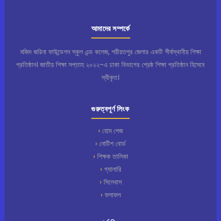
আমাদের সম্পর্কে
মজিদ জরিনা ফাউন্ডেশন স্কুল এন্ড কলেজ, শরীয়তপুর জেলার একটি শীর্ষস্থানীয় শিক্ষা
প্রতিষ্ঠান। জাতীয় শিক্ষা সপ্তাহ ২০২২-এ ঢাকা বিভাগের শ্রেষ্ঠ শিক্ষা প্রতিষ্ঠান হিসেবে
স্বীকৃত।
গুরুত্বপূর্ণ লিংক
হোম পেজ
নোটিশ বোর্ড
শিক্ষক তালিকা
গ্যালারি
সিলেবাস
ফলাফল