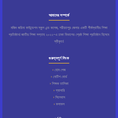
আমাদের সম্পর্কে
মজিদ জরিনা ফাউন্ডেশন স্কুল এন্ড কলেজ, শরীয়তপুর জেলার একটি শীর্ষস্থানীয় শিক্ষা
প্রতিষ্ঠান। জাতীয় শিক্ষা সপ্তাহ ২০২২-এ ঢাকা বিভাগের শ্রেষ্ঠ শিক্ষা প্রতিষ্ঠান হিসেবে
স্বীকৃত।
গুরুত্বপূর্ণ লিংক
হোম পেজ
নোটিশ বোর্ড
শিক্ষক তালিকা
গ্যালারি
সিলেবাস
ফলাফল