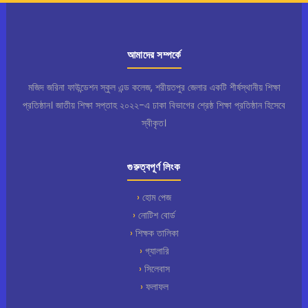
আমাদের সম্পর্কে
মজিদ জরিনা ফাউন্ডেশন স্কুল এন্ড কলেজ, শরীয়তপুর জেলার একটি শীর্ষস্থানীয় শিক্ষা
প্রতিষ্ঠান। জাতীয় শিক্ষা সপ্তাহ ২০২২-এ ঢাকা বিভাগের শ্রেষ্ঠ শিক্ষা প্রতিষ্ঠান হিসেবে
স্বীকৃত।
গুরুত্বপূর্ণ লিংক
হোম পেজ
নোটিশ বোর্ড
শিক্ষক তালিকা
গ্যালারি
সিলেবাস
ফলাফল